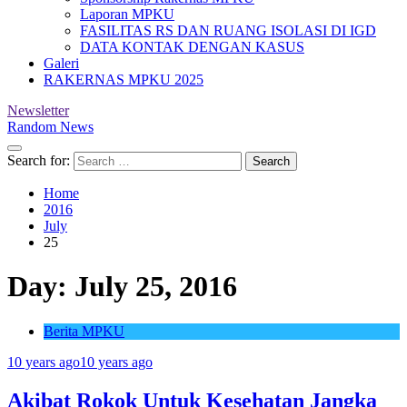
Laporan MPKU
FASILITAS RS DAN RUANG ISOLASI DI IGD
DATA KONTAK DENGAN KASUS
Galeri
RAKERNAS MPKU 2025
Newsletter
Random News
Search for:
Home
2016
July
25
Day:
July 25, 2016
Berita MPKU
10 years ago
10 years ago
Akibat Rokok Untuk Kesehatan Jangka