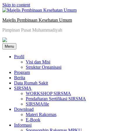
Skip to content
Majelis Pembinaan Kesehatan Umum
Pimpinan Pusat Muhammadiyah
Menu
Profil
Visi dan Misi
Struktur Organisasi
Program
Berita
Data Rumah Sakit
SIRSMA
WORKSHOP SIRSMA
Pendaftaran Sertifikasi SIRSMA
SIRSMAfile
Download
Materi Rakornas
E-Book
Informasi
Sponsorship Rakernas MPKU