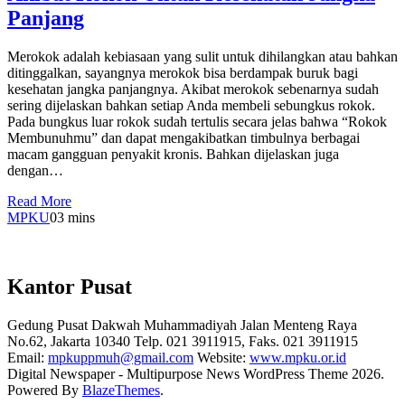
Panjang
Merokok adalah kebiasaan yang sulit untuk dihilangkan atau bahkan
ditinggalkan, sayangnya merokok bisa berdampak buruk bagi
kesehatan jangka panjangnya. Akibat merokok sebenarnya sudah
sering dijelaskan bahkan setiap Anda membeli sebungkus rokok.
Pada bungkus luar rokok sudah tertulis secara jelas bahwa “Rokok
Membunuhmu” dan dapat mengakibatkan timbulnya berbagai
macam gangguan penyakit kronis. Bahkan dijelaskan juga
dengan…
Read More
MPKU
0
3 mins
Kantor Pusat
Gedung Pusat Dakwah Muhammadiyah Jalan Menteng Raya
No.62, Jakarta 10340 Telp. 021 3911915, Faks. 021 3911915
Email:
mpkuppmuh@gmail.com
Website:
www.mpku.or.id
Digital Newspaper - Multipurpose News WordPress Theme 2026.
Powered By
BlazeThemes
.