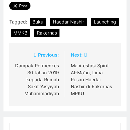
Tagged:
Buku
Haedar Nashir
Launching
MMKB
Rakernas
Post
Previous:
Next:
navigation
Dampak Permenkes
Manifestasi Spirit
30 tahun 2019
Al-Ma’un, Lima
kepada Rumah
Pesan Haedar
Sakit ‘Aisyiyah
Nashir di Rakornas
Muhammadiyah
MPKU