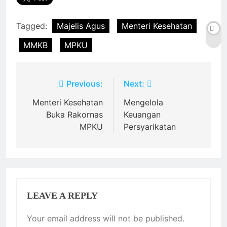
Tagged:
Majelis Agus
Menteri Kesehatan
MMKB
MPKU
Post
Previous:
Next:
navigation
Menteri Kesehatan
Mengelola
Buka Rakornas
Keuangan
MPKU
Persyarikatan
LEAVE A REPLY
Your email address will not be published.