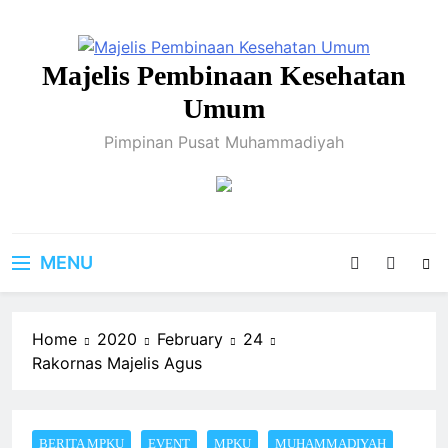
Skip
to
content
Majelis Pembinaan Kesehatan
Umum
Pimpinan Pusat Muhammadiyah
MENU
Home
2020
February
24
Rakornas Majelis Agus
BERITA MPKU
EVENT
MPKU
MUHAMMADIYAH