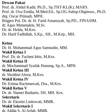
Dewan Pakar
Prof. dr. Abdul Kadir, Ph.D., Sp.THT-KL(K), MARS.
Prof. dr. Ova Emilia, M.Med.Ed., Sp.OG.Subsp.Obginsos., Ph.D.
drg. Oscar Primadi, MPH.
Brigjen Pol. Dr. dr. H. Farid Amansyah, Sp.PD., FINASIM.
dr. Agus Mutamakin, M.Sc.
Dr. dr. Helda, M.Kes.
Dr. Harif Fadhillah, S.Kp., SH., M.Kep., MH.
Ketua
Dr. H. Mohammad Agus Samsudin, MM.
Wakil Ketua I
Prof. Dr. dr. Fachmi Idris, M.Kes.
Wakil Ketua II
dr. Mochammad Syafak Hanung, Sp.A., MPH.
Wakil Ketua III
dr. Sholihul Absor, M.Kes.
Wakil Ketua IV
Dr. Emma Rachmawati, Dra., M.Kes.
Wakil Ketua V
Dr. dr. Slamet Budiarto, SH. MH. Kes.
Sekretaris
Dr. dr. Ekorini Listiowati, MMR.
Wakil Sekretaris I
dr. Aldila S. Al Arfah, MMR.