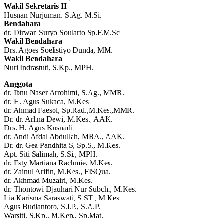
Wakil Sekretaris II
Husnan Nurjuman, S.Ag. M.Si.
Bendahara
dr. Dirwan Suryo Soularto Sp.F.M.Sc
Wakil Bendahara
Drs. Agoes Soelistiyo Dunda, MM.
Wakil Bendahara
Nuri Indrastuti, S.Kp., MPH.
Anggota
dr. Ibnu Naser Arrohimi, S.Ag., MMR.
dr. H. Agus Sukaca, M.Kes
dr. Ahmad Faesol, Sp.Rad.,M.Kes.,MMR.
Dr. dr. Arlina Dewi, M.Kes., AAK.
Drs. H. Agus Kusnadi
dr. Andi Afdal Abdullah, MBA., AAK.
Dr. dr. Gea Pandhita S, Sp.S., M.Kes.
Apt. Siti Salimah, S.Si., MPH.
dr. Esty Martiana Rachmie, M.Kes.
dr. Zainul Arifin, M.Kes., FISQua.
dr. Akhmad Muzairi, M.Kes.
dr. Thontowi Djauhari Nur Subchi, M.Kes.
Lia Karisma Saraswati, S.ST., M.Kes.
Agus Budiantoro, S.I.P., S.A.P.
Warsiti, S.Kp., M.Kep., Sp.Mat.