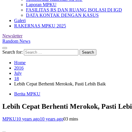
Laporan MPKU
FASILITAS RS DAN RUANG ISOLASI DI IGD
DATA KONTAK DENGAN KASUS
Galeri
RAKERNAS MPKU 2025
Newsletter
Random News
Search for:
Home
2016
July
18
Lebih Cepat Berhenti Merokok, Pasti Lebih Baik
Berita MPKU
Lebih Cepat Berhenti Merokok, Pasti Leb
MPKU
10 years ago
10 years ago
0
3 mins