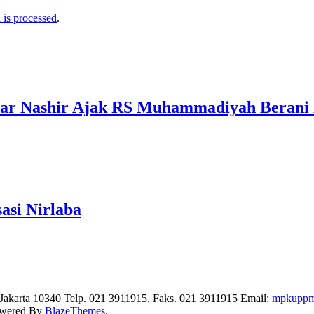
is processed
.
edar Nashir Ajak RS Muhammadiyah Beran
asi Nirlaba
karta 10340 Telp. 021 3911915, Faks. 021 3911915 Email:
mpkuppm
owered By
BlazeThemes
.