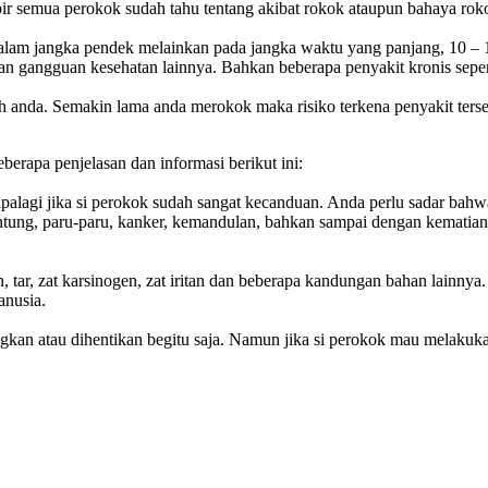
 semua perokok sudah tahu tentang akibat rokok ataupun bahaya roko
 dalam jangka pendek melainkan pada jangka waktu yang panjang, 10 –
dan gangguan kesehatan lainnya. Bahkan beberapa penyakit kronis sepert
uh anda. Semakin lama anda merokok maka risiko terkena penyakit te
erapa penjelasan dan informasi berikut ini:
palagi jika si perokok sudah sangat kecanduan. Anda perlu sadar ba
jantung, paru-paru, kanker, kemandulan, bahkan sampai dengan kematian
n, tar, zat karsinogen, zat iritan dan beberapa kandungan bahan lainn
anusia.
kan atau dihentikan begitu saja. Namun jika si perokok mau melakukan 