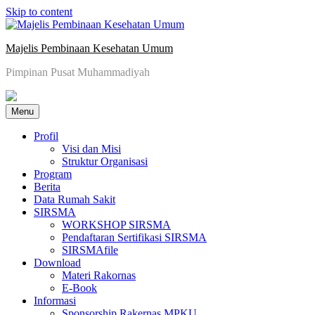
Skip to content
Majelis Pembinaan Kesehatan Umum
Pimpinan Pusat Muhammadiyah
Menu
Profil
Visi dan Misi
Struktur Organisasi
Program
Berita
Data Rumah Sakit
SIRSMA
WORKSHOP SIRSMA
Pendaftaran Sertifikasi SIRSMA
SIRSMAfile
Download
Materi Rakornas
E-Book
Informasi
Sponsorship Rakernas MPKU