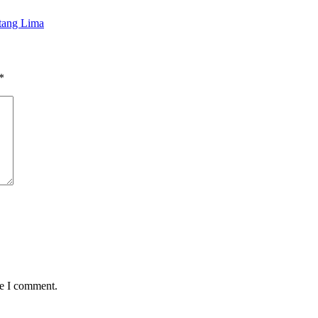
tang Lima
*
me I comment.