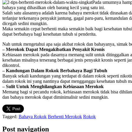
Pada umumnya hampir
bahaya yang dihasilkan oleh barang kecil yang satu ini.
Salah satu alasannya adalah karena bahaya merokot tidak dirasakan
terlanjur terkenanya penyakit jantung, gagal paru-paru, kemandulan 
dicegah sedini mungkin.
Maka semakin cepat berhenti maka semakin baik bagi kesehatan tub
dapat berbahaya bagi kesehatan tubuh si penderita.
Nah untuk mengetahui apa saja akibat rokok dan bahayanya, simak beb
– Merokok Dapat Mengakibatkan Penyakit Kronis
Kebiasaan merokok pada dasarnya memang sulit untuk ditinggalkan a
kesehatan misalnya terserang berbagai jenis penyakit kronis seperti 
dikontrol.
– Kandungan Dalam Rokok Berbahaya Bagi Tubuh
Banyak sekali kandungan yang terdapat di dalam rokok seperti nikoti
dalam rokok ini yang nantinya dapat mengganggu kesehatan tubuh m
– Sulit Untuk Menghilangkan Kebiasaan Merokok
Memang bagi si pecandu rokok, kebiasaan merokok tidak bisa dihilang
dan bahaya merokok dapat diminimalisir sedini mungkin.
Tagged:
Bahaya Rokok
Berhenti Merokok
Rokok
Post navigation