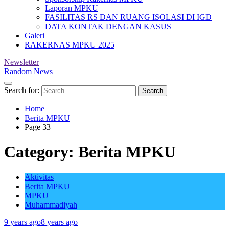
Laporan MPKU
FASILITAS RS DAN RUANG ISOLASI DI IGD
DATA KONTAK DENGAN KASUS
Galeri
RAKERNAS MPKU 2025
Newsletter
Random News
Search for:
Home
Berita MPKU
Page 33
Category:
Berita MPKU
Aktivitas
Berita MPKU
MPKU
Muhammadiyah
9 years ago
8 years ago