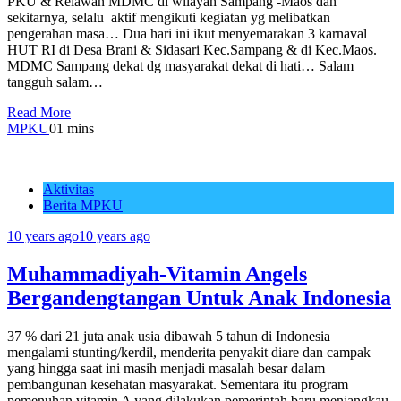
PKU & Relawan MDMC di wilayah Sampang -Maos dan
sekitarnya, selalu aktif mengikuti kegiatan yg melibatkan
pengerahan masa… Dua hari ini ikut menyemarakan 3 karnaval
HUT RI di Desa Brani & Sidasari Kec.Sampang & di Kec.Maos.
MDMC Sampang dekat dg masyarakat dekat di hati… Salam
tangguh salam…
Read More
MPKU
0
1 mins
Aktivitas
Berita MPKU
10 years ago
10 years ago
Muhammadiyah-Vitamin Angels
Bergandengtangan Untuk Anak Indonesia
37 % dari 21 juta anak usia dibawah 5 tahun di Indonesia
mengalami stunting/kerdil, menderita penyakit diare dan campak
yang hingga saat ini masih menjadi masalah besar dalam
pembangunan kesehatan masyarakat. Sementara itu program
pemenuhan vitamin A yang dilakukan pemerintah baru menjangkau