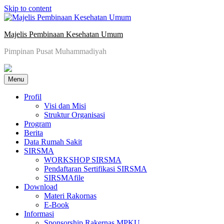
Skip to content
Majelis Pembinaan Kesehatan Umum
Pimpinan Pusat Muhammadiyah
Menu
Profil
Visi dan Misi
Struktur Organisasi
Program
Berita
Data Rumah Sakit
SIRSMA
WORKSHOP SIRSMA
Pendaftaran Sertifikasi SIRSMA
SIRSMAfile
Download
Materi Rakornas
E-Book
Informasi
Sponsorship Rakernas MPKU