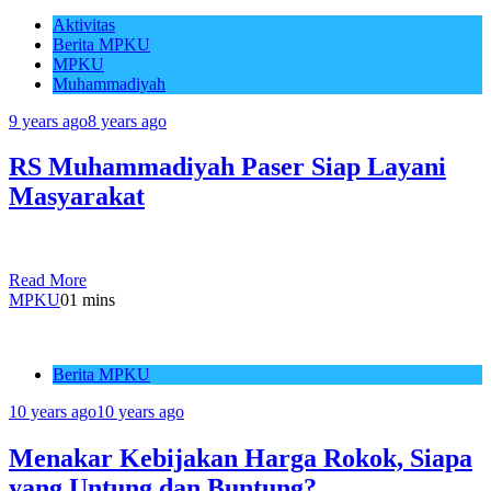
Aktivitas
Berita MPKU
MPKU
Muhammadiyah
9 years ago
8 years ago
RS Muhammadiyah Paser Siap Layani
Masyarakat
Read More
MPKU
0
1 mins
Berita MPKU
10 years ago
10 years ago
Menakar Kebijakan Harga Rokok, Siapa
yang Untung dan Buntung?