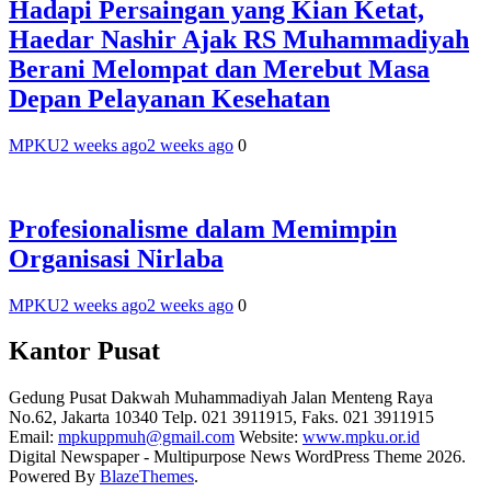
Hadapi Persaingan yang Kian Ketat,
Haedar Nashir Ajak RS Muhammadiyah
Berani Melompat dan Merebut Masa
Depan Pelayanan Kesehatan
MPKU
2 weeks ago
2 weeks ago
0
Profesionalisme dalam Memimpin
Organisasi Nirlaba
MPKU
2 weeks ago
2 weeks ago
0
Kantor Pusat
Gedung Pusat Dakwah Muhammadiyah Jalan Menteng Raya
No.62, Jakarta 10340 Telp. 021 3911915, Faks. 021 3911915
Email:
mpkuppmuh@gmail.com
Website:
www.mpku.or.id
Digital Newspaper - Multipurpose News WordPress Theme 2026.
Powered By
BlazeThemes
.