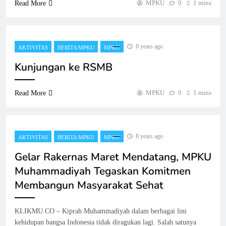
MPKU
0
1 mins
Read More
8 years ago
AKTIVITAS
BERITA MPKU
MPKU
Kunjungan ke RSMB
MPKU
0
1 mins
Read More
8 years ago
AKTIVITAS
BERITA MPKU
MPKU
Gelar Rakernas Maret Mendatang, MPKU
Muhammadiyah Tegaskan Komitmen
Membangun Masyarakat Sehat
KLIKMU.CO – Kiprah Muhammadiyah dalam berbagai lini
kehidupan bangsa Indonesia tidak diragukan lagi. Salah satunya