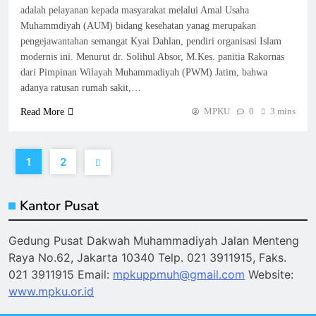
adalah pelayanan kepada masyarakat melalui Amal Usaha
Muhammdiyah (AUM) bidang kesehatan yanag merupakan
pengejawantahan semangat Kyai Dahlan, pendiri organisasi Islam
modernis ini. Menurut dr. Solihul Absor, M.Kes. panitia Rakornas
dari Pimpinan Wilayah Muhammadiyah (PWM) Jatim, bahwa
adanya ratusan rumah sakit,…
MPKU
0
3 mins
Read More
1
2
Kantor Pusat
Gedung Pusat Dakwah Muhammadiyah Jalan Menteng
Raya No.62, Jakarta 10340 Telp. 021 3911915, Faks.
021 3911915 Email:
mpkuppmuh@gmail.com
Website:
www.mpku.or.id