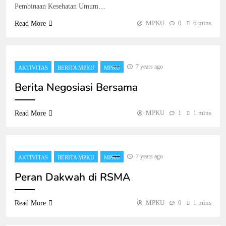
Pembinaan Kesehatan Umum…
MPKU
0
6 mins
Read More
7 years ago
AKTIVITAS
BERITA MPKU
MPKU
Berita Negosiasi Bersama
MPKU
1
1 mins
Read More
7 years ago
AKTIVITAS
BERITA MPKU
MPKU
Peran Dakwah di RSMA
MPKU
0
1 mins
Read More