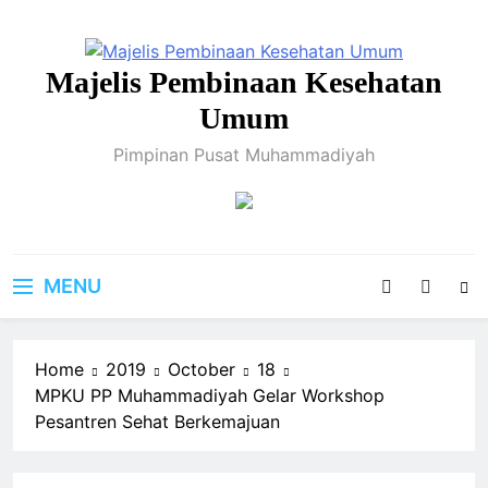
Skip
to
content
Majelis Pembinaan Kesehatan
Umum
Pimpinan Pusat Muhammadiyah
MENU
Home
2019
October
18
MPKU PP Muhammadiyah Gelar Workshop
Pesantren Sehat Berkemajuan