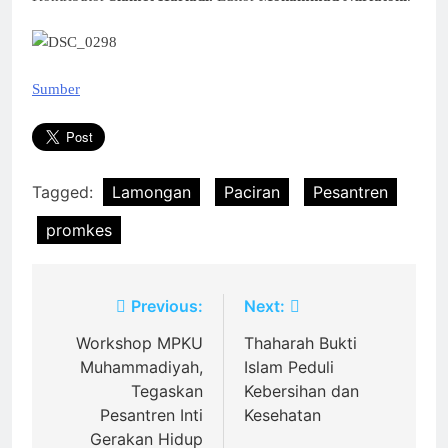
Sumber
Tagged:
Lamongan
Paciran
Pesantren
promkes
Post
Previous:
Next:
navigation
Workshop MPKU
Thaharah Bukti
Muhammadiyah,
Islam Peduli
Tegaskan
Kebersihan dan
Pesantren Inti
Kesehatan
Gerakan Hidup