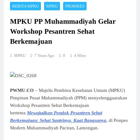
BERITA MPKU
MPKU
PROMKES
MPKU PP Muhammadiyah Gelar
Workshop Pesantren Sehat
Berkemajuan
MPKU
7 Years Ago
0
4 Mins
PWMU.CO
– Majelis Pembina Kesehatan Umum (MPKU)
Pimpinan Pusat Muhammadiyah (PPM) menyelenggaarakan
Workshop Pesantren Sehat Berkemajuan
bertema
Mewujudkan Pondok Pesantren Sehat
Berkemajuan: Sehat Santrinya, Kuat Bangsanya
, di Ponpes
Modern Muhammadiyah Paciran, Lamongan.