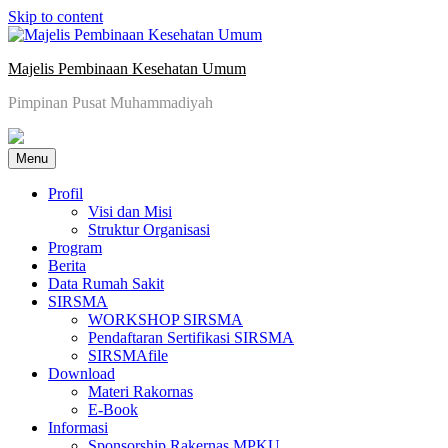
Skip to content
Majelis Pembinaan Kesehatan Umum
Pimpinan Pusat Muhammadiyah
Menu
Profil
Visi dan Misi
Struktur Organisasi
Program
Berita
Data Rumah Sakit
SIRSMA
WORKSHOP SIRSMA
Pendaftaran Sertifikasi SIRSMA
SIRSMAfile
Download
Materi Rakornas
E-Book
Informasi
Sponsorship Rakernas MPKU