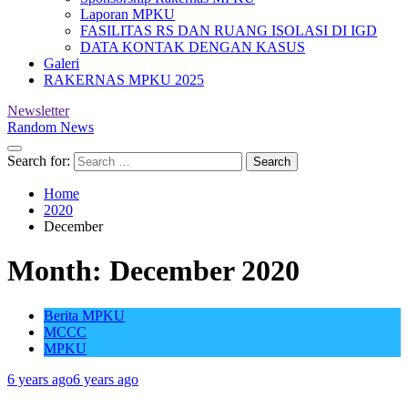
Laporan MPKU
FASILITAS RS DAN RUANG ISOLASI DI IGD
DATA KONTAK DENGAN KASUS
Galeri
RAKERNAS MPKU 2025
Newsletter
Random News
Search for:
Home
2020
December
Month:
December 2020
Berita MPKU
MCCC
MPKU
6 years ago
6 years ago