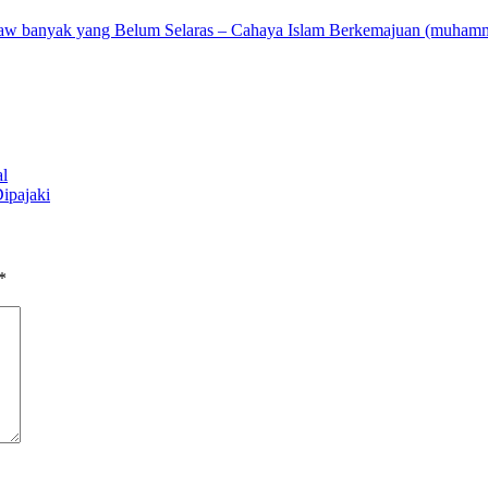
aw banyak yang Belum Selaras – Cahaya Islam Berkemajuan (muhamm
al
ipajaki
*