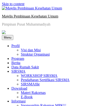
Skip to content
Majelis Pembinaan Kesehatan Umum
Pimpinan Pusat Muhammadiyah
Menu
Profil
Visi dan Misi
Struktur Organisasi
Program
Berita
Data Rumah Sakit
SIRSMA
WORKSHOP SIRSMA
Pendaftaran Sertifikasi SIRSMA
SIRSMAfile
Download
Materi Rakornas
E-Book
Informasi
Sponsorship Rakernas MPKU