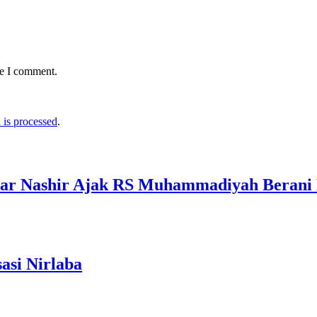
me I comment.
is processed
.
edar Nashir Ajak RS Muhammadiyah Beran
asi Nirlaba