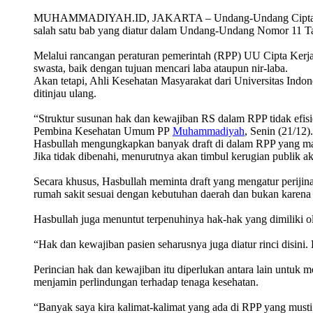
MUHAMMADIYAH.ID, JAKARTA – Undang-Undang Cipta Kerja (
salah satu bab yang diatur dalam Undang-Undang Nomor 11 Ta
Melalui rancangan peraturan pemerintah (RPP) UU Cipta Kerj
swasta, baik dengan tujuan mencari laba ataupun nir-laba.
Akan tetapi, Ahli Kesehatan Masyarakat dari Universitas Indo
ditinjau ulang.
“Struktur susunan hak dan kewajiban RS dalam RPP tidak efisi
Pembina Kesehatan Umum PP
Muhammadiyah
, Senin (21/12).
Hasbullah mengungkapkan banyak draft di dalam RPP yang mas
Jika tidak dibenahi, menurutnya akan timbul kerugian publik
Secara khusus, Hasbullah meminta draft yang mengatur perijin
rumah sakit sesuai dengan kebutuhan daerah dan bukan karena 
Hasbullah juga menuntut terpenuhinya hak-hak yang dimiliki o
“Hak dan kewajiban pasien seharusnya juga diatur rinci disini.
Perincian hak dan kewajiban itu diperlukan antara lain untuk 
menjamin perlindungan terhadap tenaga kesehatan.
“Banyak saya kira kalimat-kalimat yang ada di RPP yang musti