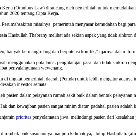
Omnibus Law) dirancang oleh pemerintah untuk memudahkan invest
hun 2020 tentang Cipta Kerja.
a Perumahsakitan misalnya, pemerintah menyasar kemudahan bagi para 
nesia Hasbullah Thabrany melihat ada sekian aspek yang tidak sinkron
en, banyak berulang-ulang dan berpotensi konflik,” ujarnya dalam for
ih menggunakan pola lama, pengulangan pasal dan tidak sinkron den
 akibat penyalahgunaan wewenang.
an di tingkat pemerintah daerah (Pemda) untuk lebih mengatur adanya t
desakan investor semata.
leh pasien dalam pelayanan rumah sakit baik dalam bentuk pelayanan 
 Hak dan kewajiban pasien sangat minim diatur, padahal pasien adalah k
menjamin
prioritas
penyelamatan jiwa, melindungi pasien dari kesalahan 
 dirombak baik susunannya maupun kalimatnya,” tutup Hasbullah. (afn