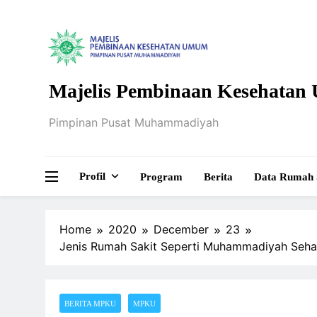
Skip
to
content
Majelis Pembinaan Kesehata
Pimpinan Pusat Muhammadiyah
Profil
Program
Berita
Data Rumah 
Home
2020
December
23
Jenis Rumah Sakit Seperti Muhammadiyah Sehar
BERITA MPKU
MPKU