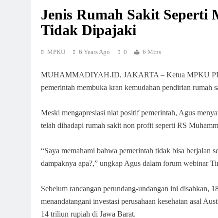
Jenis Rumah Sakit Sepert
Tidak Dipajaki
MPKU
6 Years Ago
0
6 Mins
MUHAMMADIYAH.ID, JAKARTA – Ketua MPKU PP Muha
pemerintah membuka kran kemudahan pendirian rumah s
Meski mengapresiasi niat positif pemerintah, Agus menya
telah dihadapi rumah sakit non profit seperti RS Muham
“Saya memahami bahwa pemerintah tidak bisa berjalan sen
dampaknya apa?,” ungkap Agus dalam forum webinar Tim 
Sebelum rancangan perundang-undangan ini disahkan, 18
menandatangani investasi perusahaan kesehatan asal Aus
14 triliun rupiah di Jawa Barat.