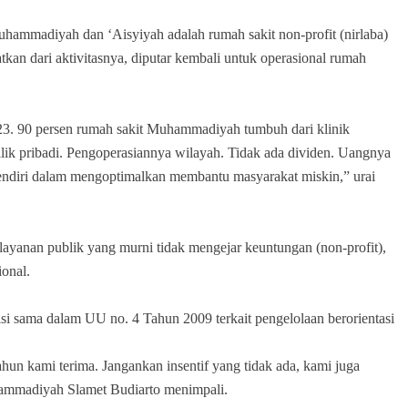
uhammadiyah dan ‘Aisyiyah adalah rumah sakit non-profit (nirlaba)
kan dari aktivitasnya, diputar kembali untuk operasional rumah
3. 90 persen rumah sakit Muhammadiyah tumbuh dari klinik
ilik pribadi. Pengoperasiannya wilayah. Tidak ada dividen. Uangnya
sendiri dalam mengoptimalkan membantu masyarakat miskin,” urai
anan publik yang murni tidak mengejar keuntungan (non-profit),
onal.
si sama dalam UU no. 4 Tahun 2009 terkait pengelolaan berorientasi
ahun kami terima. Jangankan insentif yang tidak ada, kami juga
ammadiyah Slamet Budiarto menimpali.