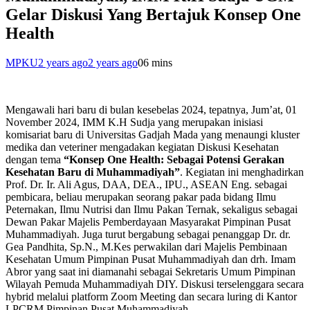
Gelar Diskusi Yang Bertajuk Konsep One
Health
MPKU
2 years ago
2 years ago
0
6 mins
Mengawali hari baru di bulan kesebelas 2024, tepatnya, Jum’at, 01
November 2024, IMM K.H Sudja yang merupakan inisiasi
komisariat baru di Universitas Gadjah Mada yang menaungi kluster
medika dan veteriner mengadakan kegiatan Diskusi Kesehatan
dengan tema
“Konsep One Health: Sebagai Potensi Gerakan
Kesehatan Baru di Muhammadiyah”
. Kegiatan ini menghadirkan
Prof. Dr. Ir. Ali Agus, DAA, DEA., IPU., ASEAN Eng. sebagai
pembicara, beliau merupakan seorang pakar pada bidang Ilmu
Peternakan, Ilmu Nutrisi dan Ilmu Pakan Ternak, sekaligus sebagai
Dewan Pakar Majelis Pemberdayaan Masyarakat Pimpinan Pusat
Muhammadiyah. Juga turut bergabung sebagai penanggap Dr. dr.
Gea Pandhita, Sp.N., M.Kes perwakilan dari Majelis Pembinaan
Kesehatan Umum Pimpinan Pusat Muhammadiyah dan drh. Imam
Abror yang saat ini diamanahi sebagai Sekretaris Umum Pimpinan
Wilayah Pemuda Muhammadiyah DIY. Diskusi terselenggara secara
hybrid melalui platform Zoom Meeting dan secara luring di Kantor
LPCRM Pimpinan Pusat Muhammadiyah.