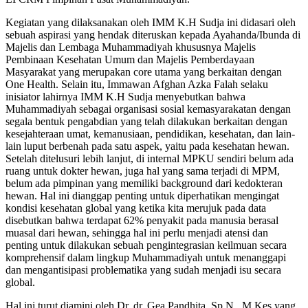
Kegiatan yang dilaksanakan oleh IMM K.H Sudja ini didasari oleh
sebuah aspirasi yang hendak diteruskan kepada Ayahanda/Ibunda di
Majelis dan Lembaga Muhammadiyah khususnya Majelis
Pembinaan Kesehatan Umum dan Majelis Pemberdayaan
Masyarakat yang merupakan core utama yang berkaitan dengan
One Health. Selain itu, Immawan Afghan Azka Falah selaku
inisiator lahirnya IMM K.H Sudja menyebutkan bahwa
Muhammadiyah sebagai organisasi sosial kemasyarakatan dengan
segala bentuk pengabdian yang telah dilakukan berkaitan dengan
kesejahteraan umat, kemanusiaan, pendidikan, kesehatan, dan lain-
lain luput berbenah pada satu aspek, yaitu pada kesehatan hewan.
Setelah ditelusuri lebih lanjut, di internal MPKU sendiri belum ada
ruang untuk dokter hewan, juga hal yang sama terjadi di MPM,
belum ada pimpinan yang memiliki background dari kedokteran
hewan. Hal ini dianggap penting untuk diperhatikan mengingat
kondisi kesehatan global yang ketika kita merujuk pada data
disebutkan bahwa terdapat 62% penyakit pada manusia berasal
muasal dari hewan, sehingga hal ini perlu menjadi atensi dan
penting untuk dilakukan sebuah pengintegrasian keilmuan secara
komprehensif dalam lingkup Muhammadiyah untuk menanggapi
dan mengantisipasi problematika yang sudah menjadi isu secara
global.
Hal ini turut diamini oleh Dr. dr. Gea Pandhita, Sp.N., M.Kes yang