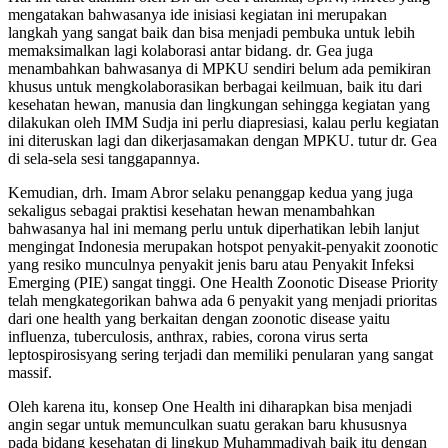
mengatakan bahwasanya ide inisiasi kegiatan ini merupakan
langkah yang sangat baik dan bisa menjadi pembuka untuk lebih
memaksimalkan lagi kolaborasi antar bidang. dr. Gea juga
menambahkan bahwasanya di MPKU sendiri belum ada pemikiran
khusus untuk mengkolaborasikan berbagai keilmuan, baik itu dari
kesehatan hewan, manusia dan lingkungan sehingga kegiatan yang
dilakukan oleh IMM Sudja ini perlu diapresiasi, kalau perlu kegiatan
ini diteruskan lagi dan dikerjasamakan dengan MPKU. tutur dr. Gea
di sela-sela sesi tanggapannya.
Kemudian, drh. Imam Abror selaku penanggap kedua yang juga
sekaligus sebagai praktisi kesehatan hewan menambahkan
bahwasanya hal ini memang perlu untuk diperhatikan lebih lanjut
mengingat Indonesia merupakan hotspot penyakit-penyakit zoonotic
yang resiko munculnya penyakit jenis baru atau Penyakit Infeksi
Emerging (PIE) sangat tinggi. One Health Zoonotic Disease Priority
telah mengkategorikan bahwa ada 6 penyakit yang menjadi prioritas
dari one health yang berkaitan dengan zoonotic disease yaitu
influenza, tuberculosis, anthrax, rabies, corona virus serta
leptospirosisyang sering terjadi dan memiliki penularan yang sangat
massif.
Oleh karena itu, konsep One Health ini diharapkan bisa menjadi
angin segar untuk memunculkan suatu gerakan baru khususnya
pada bidang kesehatan di lingkup Muhammadiyah baik itu dengan